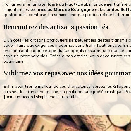
Par ailleurs, le
jambon fumé du Haut-Doubs
, longuement affiné à
s’ajoutent les
terrines au Marc de Bourgogne
et les
andouillette
gastronomie comtoise. En somme, chaque produit reflète le terroir et
Rencontrez des artisans passionnés
D’un côté, les artisans charcutiers perpétuent les gestes transmis d
savoir-faire aux exigences modernes sans trahir l’authenticité. En 
en maîtrisant chaque étape du fumage, ils assurent une qualité co
saveurs incomparables. Grâce à nos articles, vous découvrirez c
patrimoine.
Sublimez vos repas avec nos idées gourma
Enfin, pour tirer le meilleur de ces charcuteries, servez-les à l’apéri
cuisinez-les dans une quiche, un gratin ou une poêlée rustique. Po
Jura
: un accord simple, mais irrésistible.