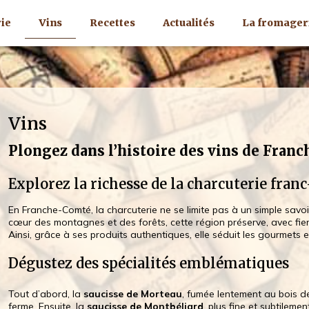
ie
Vins
Recettes
Actualités
La fromager
Vins
Plongez dans l’histoire des vins de Fran
Explorez la richesse de la charcuterie fran
En Franche-Comté, la charcuterie ne se limite pas à un simple savoir-
cœur des montagnes et des forêts, cette région préserve, avec fie
Ainsi, grâce à ses produits authentiques, elle séduit les gourmets 
Dégustez des spécialités emblématiques
Tout d’abord, la
saucisse de Morteau
, fumée lentement au bois d
ferme. Ensuite, la
saucisse de Montbéliard
, plus fine et subtilem