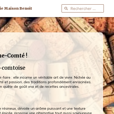
ie Maison Benoit
che-Comté !
c-comtoise
faire : elle incarne un véritable art de vivre. Nichée au
rté et passion, des traditions profondément enracinées.
en quête de goût vrai et de recettes ancestrales.
e résineux, dévoile un arôme puissant et une texture
ent épicée, propose une alternative tout aussi savoureuse.