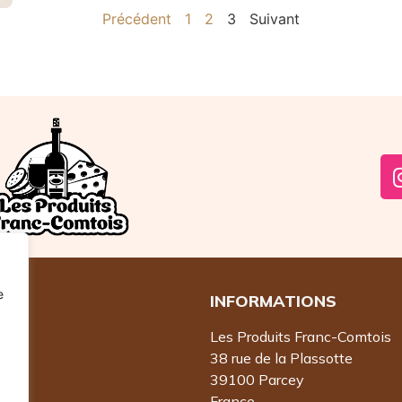
Précédent
1
2
3
Suivant
e
INFORMATIONS
Les Produits Franc-Comtois
38 rue de la Plassotte
39100 Parcey
France