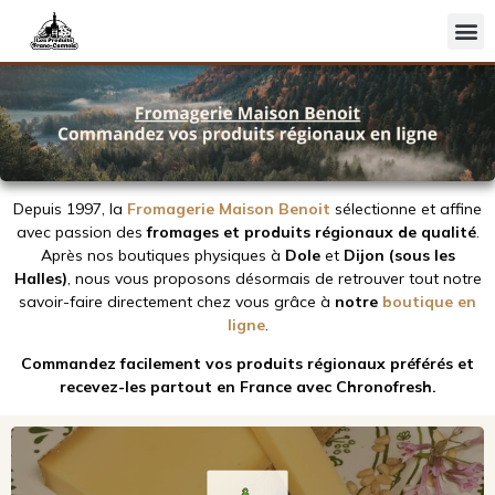
Fromages
Charcuterie
Vins
Depuis 1997, la
Fromagerie Maison Benoit
sélectionne et affine
Recettes
avec passion des
fromages et produits régionaux de qualité
.
Après nos boutiques physiques à
Dole
et
Dijon (sous les
Actualités
Halles)
, nous vous proposons désormais de retrouver tout notre
savoir-faire directement chez vous grâce à
notre
boutique en
La fromagerie Maison Benoit
ligne
.
Commandez facilement vos produits régionaux préférés et
recevez-les partout en France avec Chronofresh.