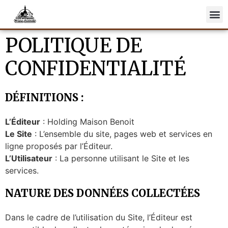
POLITIQUE DE
Fromages
Charcuterie
CONFIDENTIALITÉ
Vins
DÉFINITIONS :
Recettes
L’Éditeur
: Holding Maison Benoit
Actualités
Le Site
: L’ensemble du site, pages web et services en
La fromagerie Maison Benoit
ligne proposés par l’Éditeur.
L’Utilisateur
: La personne utilisant le Site et les
services.
NATURE DES DONNÉES COLLECTÉES
Dans le cadre de l’utilisation du Site, l’Éditeur est