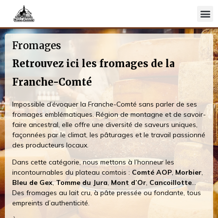
Fromages
Fromages
Charcuterie
Retrouvez ici les fromages de la
Vins
Franche-Comté
Recettes
Impossible d’évoquer la Franche-Comté sans parler de ses
fromages emblématiques. Région de montagne et de savoir-
Actualités
faire ancestral, elle offre une diversité de saveurs uniques,
façonnées par le climat, les pâturages et le travail passionné
La fromagerie Maison Benoit
des producteurs locaux.
Dans cette catégorie, nous mettons à l’honneur les
incontournables du plateau comtois :
Comté AOP
,
Morbier
,
Bleu de Gex
,
Tomme du Jura
,
Mont d’Or
,
Cancoillotte
…
Des fromages au lait cru, à pâte pressée ou fondante, tous
empreints d’authenticité.