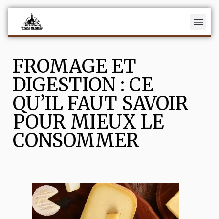
Fromages
FROMAGE ET
Charcuterie
DIGESTION : CE
Vins
QU’IL FAUT SAVOIR
Recettes
POUR MIEUX LE
Actualités
CONSOMMER
La fromagerie Maison Benoit