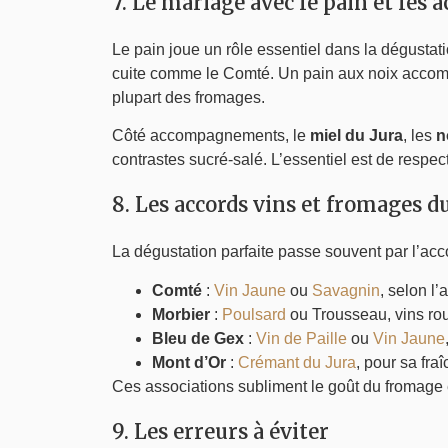
7. Le mariage avec le pain et le
Le pain joue un rôle essentiel dans la dégustati
cuite comme le Comté. Un pain aux noix accomp
plupart des fromages.
Côté accompagnements, le
miel du Jura
, les
n
contrastes sucré-salé. L’essentiel est de respecte
8. Les accords vins et fromages d
La dégustation parfaite passe souvent par l’acc
Comté
:
Vin Jaune
ou
Savagnin
, selon l’
Morbier
:
Poulsard
ou Trousseau, vins roug
Bleu de Gex
:
Vin de Paille
ou
Vin Jaune
Mont d’Or
:
Crémant du Jura
, pour sa fraî
Ces associations subliment le goût du fromage e
9. Les erreurs à éviter