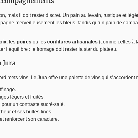
s accompagnements
on, mais il doit rester discret. Un pain au levain, rustique et lé
agne merveilleusement les bleus, tandis qu’un pain de campagn
oix
, les
poires
ou les
confitures artisanales
(comme celles à la
r l’équilibre : le fromage doit rester la star du plateau.
u Jura
ord mets-vins. Le Jura offre une palette de vins qui s’accordent
affinage.
es légers et fruités.
, pour un contraste sucré-salé.
cheur et ses bulles fines.
t renforcent son caractère.