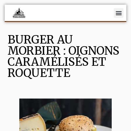
Fromages
BURGER AU
Charcuterie
MORBIER : OIGNONS
Vins
CARAMÉLISÉS ET
Recettes
ROQUETTE
Actualités
La fromagerie Maison Benoit