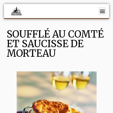
Fromages
SOUFFLÉ AU COMTÉ
Charcuterie
ET SAUCISSE DE
Vins
MORTEAU
Recettes
Actualités
La fromagerie Maison Benoit