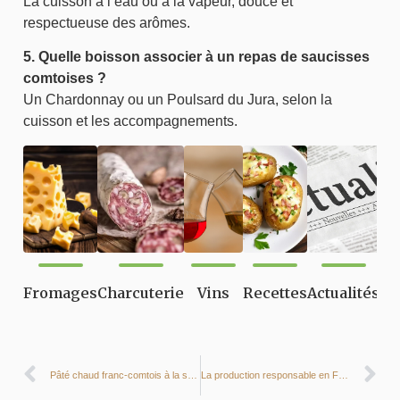
La cuisson à l’eau ou à la vapeur, douce et
respectueuse des arômes.
5. Quelle boisson associer à un repas de saucisses
comtoises ?
Un Chardonnay ou un Poulsard du Jura, selon la
cuisson et les accompagnements.
Fromages
Charcuterie
Vins
Recettes
Actualités
Pâté chaud franc-comtois à la saucisse de Morteau
La production responsable en Franche-Comté