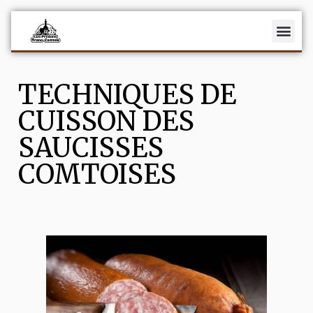
Fromages
TECHNIQUES DE
Charcuterie
CUISSON DES
Vins
SAUCISSES
Recettes
COMTOISES
Actualités
La fromagerie Maison Benoit